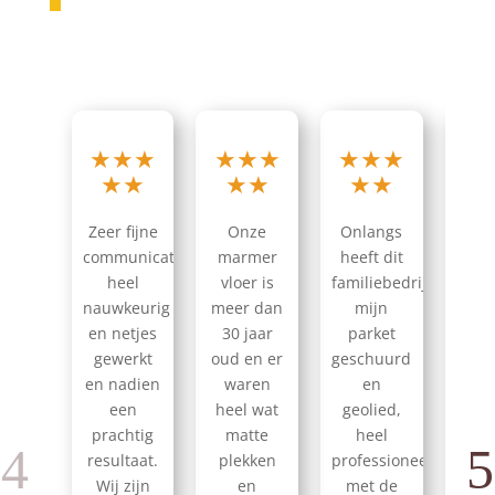
★
★
★
★
★
★
★
★
★
★
★
★
★
★
★
★
Zeer fijne
Onze
Onlangs
Z
communicatie,
marmer
heeft dit
profe
heel
vloer is
familiebedrijf
nauwkeurig
meer dan
mijn
klant
en netjes
30 jaar
parket
De w
gewerkt
oud en er
geschuurd
zijn 
en nadien
waren
en
uitg
een
heel wat
geolied,
prachtig
matte
heel
spec
resultaat.
plekken
professioneel,
vr
Wij zijn
en
met de
wo