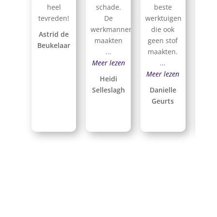
heel
schade.
beste
ne
tevreden!
De
werktuigen
bean
werkmannen
die ook
T
Astrid de
maakten
geen stof
bed
Beukelaar
...
maakten.
Al
Meer lezen
...
Rij
Meer lezen
Heidi
Selleslagh
Danielle
Geurts